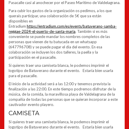
Pasacalle casi al anochecer por el Paseo Marítimo de Valdelagrana.
Para cubir los gastos de la organización os pedimos, a los que
querais participar, una colaboración de 5€ que ya están
disponibles en
Entradium
https://entradium.com/es/events/batuverano-samba-
reggae-2024-el-puerto-de-santa-maria
. También si es más
conveniente se puede mandar los nombres completos de las
personas que vienen de tu batucada en un whatsapp
(647796708) y se puede pagar el dia del evento. En esa
colaboración se incluyen los dos talleres, la paella y la
participación en el pasacalle.
Si quieres traer una camiseta blanca, le podemos imprimir el
logotipo de Batuverano durante el evento. Estaría bien usarla
para el pasacalle.
El inicio de la actividad será a las 12:00 y tenemos prevista la
finalización a las 22:00. En este tiempo podremos disfrutar de la
música, de la comida, la maravillosa playa de Valdelagrana de la
compañía de todas las personas que se quieran incorporar a este
cautivador evento playero.
CAMISETA
Si quieres traer una camiseta blanca, le podemos imprimir el
logotipo de Batuverano durante el evento. Estaría bien usarla