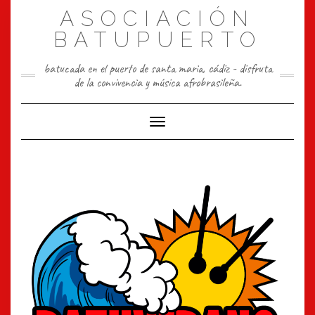
Skip
ASOCIACIÓN
to
content
BATUPUERTO
batucada en el puerto de santa maria, cádiz - disfruta
de la convivencia y música afrobrasileña.
Toggle Navigation